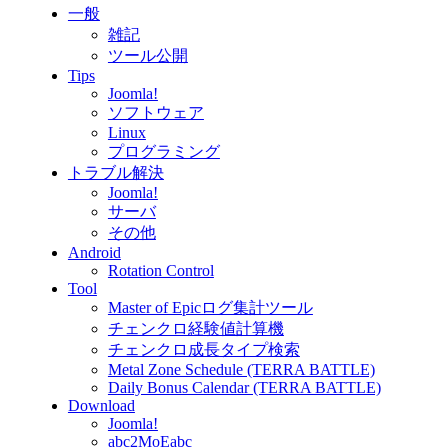
一般
雑記
ツール公開
Tips
Joomla!
ソフトウェア
Linux
プログラミング
トラブル解決
Joomla!
サーバ
その他
Android
Rotation Control
Tool
Master of Epicログ集計ツール
チェンクロ経験値計算機
チェンクロ成長タイプ検索
Metal Zone Schedule (TERRA BATTLE)
Daily Bonus Calendar (TERRA BATTLE)
Download
Joomla!
abc2MoEabc