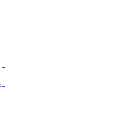
..
..
.