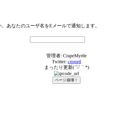
い。あなたのユーザ名をEメールで通知します。
管理者: CrapeMyrtle
Twitter:
crpmrtl
まったり更新(´▽｀*)
ページ崩壊！