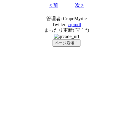
< 前
次 >
管理者: CrapeMyrtle
Twitter:
crpmrtl
まったり更新(´▽｀*)
ページ崩壊！