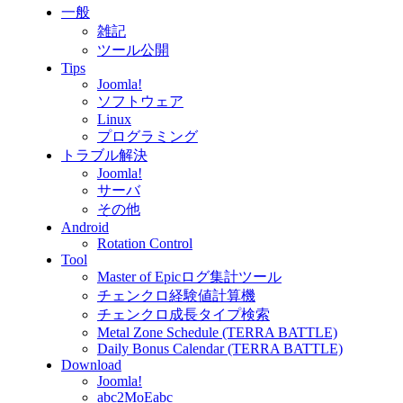
一般
雑記
ツール公開
Tips
Joomla!
ソフトウェア
Linux
プログラミング
トラブル解決
Joomla!
サーバ
その他
Android
Rotation Control
Tool
Master of Epicログ集計ツール
チェンクロ経験値計算機
チェンクロ成長タイプ検索
Metal Zone Schedule (TERRA BATTLE)
Daily Bonus Calendar (TERRA BATTLE)
Download
Joomla!
abc2MoEabc