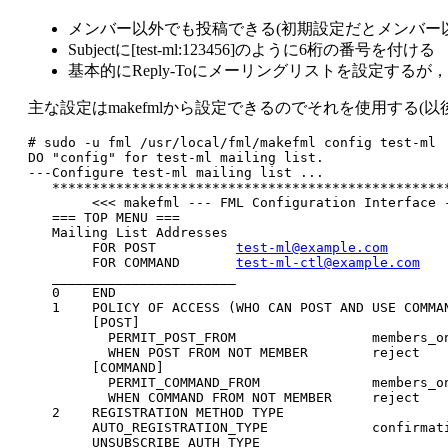
メンバー以外でも投稿できる(初期設定だとメンバー
Subjectに[test-ml:123456]のように6桁の番号を付ける
基本的にReply-Toにメーリングリストを設定するが，
主な設定はmakefmlから設定できるのでそれを使用する(
# sudo -u fml /usr/local/fml/makefml config test-ml
DO "config" for test-ml mailing list.
---Configure test-ml mailing list ...
   *************************************************
        <<< makefml --- FML Configuration Interface 
   === TOP MENU ===
   Mailing List Addresses
        FOR POST          
test-ml@example.com
        FOR COMMAND       
test-ml-ctl@example.com
   _______________________
   0    END
   1    POLICY OF ACCESS (WHO CAN POST AND USE COMMA
        [POST]
          PERMIT_POST_FROM                 members_o
          WHEN POST FROM NOT MEMBER        reject
        [COMMAND]
          PERMIT_COMMAND_FROM              members_o
          WHEN COMMAND FROM NOT MEMBER     reject
   2    REGISTRATION METHOD TYPE
        AUTO_REGISTRATION_TYPE             confirmat
        UNSUBSCRIBE_AUTH_TYPE