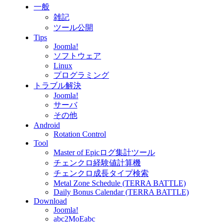
一般
雑記
ツール公開
Tips
Joomla!
ソフトウェア
Linux
プログラミング
トラブル解決
Joomla!
サーバ
その他
Android
Rotation Control
Tool
Master of Epicログ集計ツール
チェンクロ経験値計算機
チェンクロ成長タイプ検索
Metal Zone Schedule (TERRA BATTLE)
Daily Bonus Calendar (TERRA BATTLE)
Download
Joomla!
abc2MoEabc