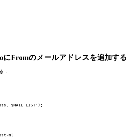
toにFromのメールアドレスを追加する
る．
;
ess, $MAIL_LIST");
est-ml