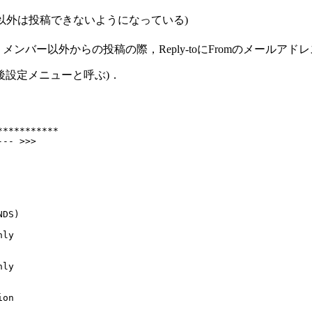
以外は投稿できないようになっている)
 メンバー以外からの投稿の際，Reply-toにFromのメールアド
以後設定メニューと呼ぶ)．
***********
--- >>>
NDS)
nly
nly
ion