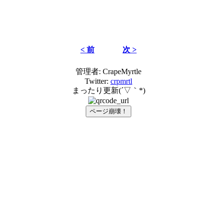
< 前
次 >
管理者: CrapeMyrtle
Twitter:
crpmrtl
まったり更新(´▽｀*)
ページ崩壊！