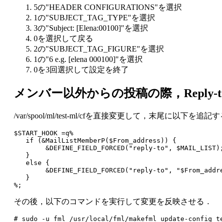
5の"HEADER CONFIGURATIONS"を選択
1の"SUBJECT_TAG_TYPE"を選択
3の"Subject: [Elena:00100]"を選択
0を選択して戻る
2の"SUBJECT_TAG_FIGURE"を選択
1の"6 e.g. [elena 000100]"を選択
0を3回選択して設定を終了
メンバー以外からの投稿の際，Reply-
/var/spool/ml/test-ml/cf
を直接変更して，末尾に以下を追記す
$START_HOOK =q%
   if (&MailListMemberP($From_address)) {
        &DEFINE_FIELD_FORCED("reply-to", $MAIL_LIST)
   }
   else {
        &DEFINE_FIELD_FORCED("reply-to", "$From_addr
   }
%;
その後，以下のコマンドを実行して変更を反映させる．
# sudo -u fml /usr/local/fml/makefml update-config t