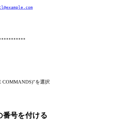
tl@example.com
***********
USE COMMANDS)"を選択
うに6桁の番号を付ける