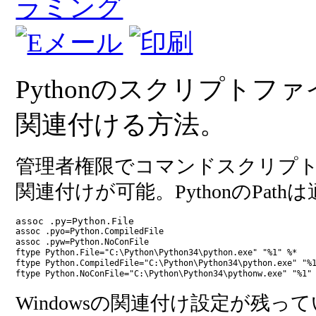
ラミング
Pythonのスクリプトファイルの
関連付ける方法。
管理者権限でコマンドスクリプ
関連付けが可能。PythonのPat
assoc .py=Python.File
assoc .pyo=Python.CompiledFile
assoc .pyw=Python.NoConFile
ftype Python.File="C:\Python\Python34\python.exe" "%1" %*
ftype Python.CompiledFile="C:\Python\Python34\python.exe" "%
ftype Python.NoConFile="C:\Python\Python34\pythonw.exe" "%1"
Windowsの関連付け設定が残