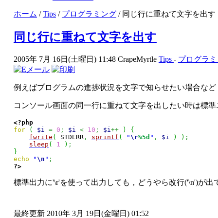
ホーム
/
Tips
/
プログラミング
/ 同じ行に重ねて文字を出す
同じ行に重ねて文字を出す
2005年 7月 16日(土曜日) 11:48
CrapeMyrtle
Tips
-
プログラミ
例えばプログラムの進捗状況を文字で知らせたい場合など
コンソール画面の同一行に重ねて文字を出したい時は標準エラー
<?php
for
(
$i
=
0
;
$i
<
10
;
$i
++
)
{
fwrite
(
 STDERR
,
sprintf
(
"
\r
%5d
"
,
$i
)
)
;
sleep
(
1
)
;
}
echo
"
\n
"
;
?>
標準出力に'\r'を使って出力しても，どうやら改行('\n'
最終更新 2010年 3月 19日(金曜日) 01:52