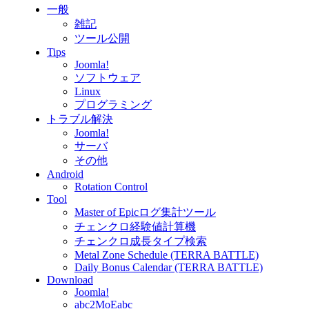
一般
雑記
ツール公開
Tips
Joomla!
ソフトウェア
Linux
プログラミング
トラブル解決
Joomla!
サーバ
その他
Android
Rotation Control
Tool
Master of Epicログ集計ツール
チェンクロ経験値計算機
チェンクロ成長タイプ検索
Metal Zone Schedule (TERRA BATTLE)
Daily Bonus Calendar (TERRA BATTLE)
Download
Joomla!
abc2MoEabc