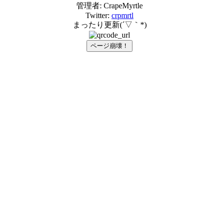
管理者: CrapeMyrtle
Twitter:
crpmrtl
まったり更新(´▽｀*)
ページ崩壊！