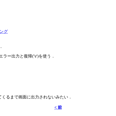
ング
．
出力と復帰('\r')を使う．
)が出てくるまで画面に出力されないみたい．
< 前