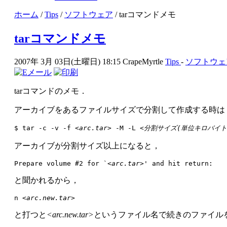
ホーム
/
Tips
/
ソフトウェア
/ tarコマンドメモ
tarコマンドメモ
2007年 3月 03日(土曜日) 18:15
CrapeMyrtle
Tips
-
ソフトウェ
tarコマンドのメモ．
アーカイブをあるファイルサイズで分割して作成する時は
$ tar -c -v -f 
<arc.tar>
 -M -L 
<分割サイズ(単位キロバイト
アーカイブが分割サイズ以上になると，
Prepare volume #2 for `
<arc.tar>
と聞かれるから，
n 
<arc.new.tar>
と打つと
<arc.new.tar>
というファイル名で続きのファイル