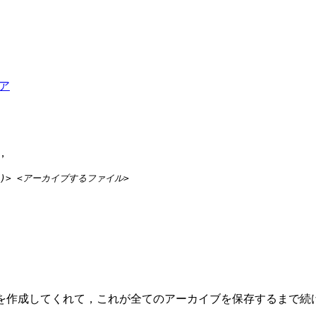
ア
，
)>
<アーカイブするファイル>
を作成してくれて，これが全てのアーカイブを保存するまで続