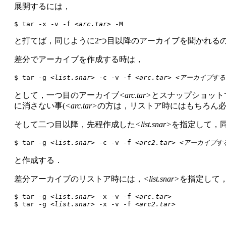
展開するには，
$ tar -x -v -f 
<arc.tar>
と打てば，同じように2つ目以降のアーカイブを聞かれる
差分でアーカイブを作成する時は，
$ tar -g 
<list.snar>
 -c -v -f 
<arc.tar>
<アーカイブする
として，一つ目のアーカイブ
<arc.tar>
とスナップショット
に消さない事(
<arc.tar>
の方は，リストア時にはもちろん必
そして二つ目以降，先程作成した
<list.snar>
を指定して，
$ tar -g 
<list.snar>
 -c -v -f 
<arc2.tar>
<アーカイブす
と作成する．
差分アーカイブのリストア時には，
<list.snar>
を指定して
$ tar -g 
<list.snar>
 -x -v -f 
<arc.tar>
$ tar -g 
<list.snar>
 -x -v -f 
<arc2.tar>