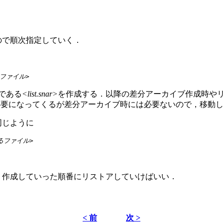
ので順次指定していく．
ファイル>
である
<list.snar>
を作成する．以降の差分アーカイブ作成時や
要になってくるが差分アーカイブ時には必要ないので，移動し
同じように
るファイル>
，作成していった順番にリストアしていけばいい．
< 前
次 >