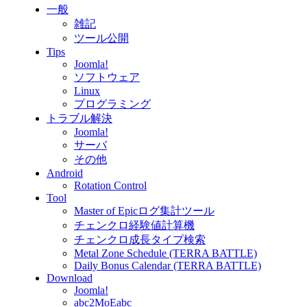
一般
雑記
ツール公開
Tips
Joomla!
ソフトウェア
Linux
プログラミング
トラブル解決
Joomla!
サーバ
その他
Android
Rotation Control
Tool
Master of Epicログ集計ツール
チェンクロ経験値計算機
チェンクロ成長タイプ検索
Metal Zone Schedule (TERRA BATTLE)
Daily Bonus Calendar (TERRA BATTLE)
Download
Joomla!
abc2MoEabc