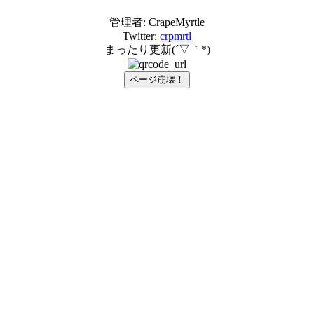
管理者: CrapeMyrtle
Twitter:
crpmrtl
まったり更新(´▽｀*)
ページ崩壊！