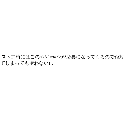
リストア時にはこの
<list.snar>
が必要になってくるので絶対
てしまっても構わない)．