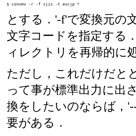
$ convmv -r -f sjis -t eucjp *
とする．'-f'で変換元の
文字コードを指定する．'
ィレクトリを再帰的に
ただし，これだけだと
って事が標準出力に出
換をしたいのならば，'--
要がある．