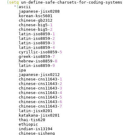
(
setq
 un-define-safe-charsets-for-coding-systems

   '
(
ascii

     japanese-jisx0208

     korean-ksc5601

     chinese-gb2312

     chinese-big5-
1
     chinese-big5-
2
     latin-iso8859-
1
     latin-iso8859-
2
     latin-iso8859-
3
     latin-iso8859-
4
     cyrillic-iso8859-
5
     greek-iso8859-
7
     hebrew-iso8859-
8
     latin-iso8859-
9
     ipa

     japanese-jisx0212

     chinese-cns11643-
1
     chinese-cns11643-
2
     chinese-cns11643-
3
     chinese-cns11643-
4
     chinese-cns11643-
5
     chinese-cns11643-
6
     chinese-cns11643-
7
     latin-jisx0201

     katakana-jisx0201

     thai-tis620

     ethiopic

     indian-is13194

     chinese-sisheng
