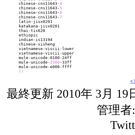
     chinese-cns11643-
4
     chinese-cns11643-
5
     chinese-cns11643-
6
     chinese-cns11643-
7
     latin-jisx0201

     katakana-jisx0201

     thai-tis620

     ethiopic

     indian-is13194

     chinese-sisheng

     vietnamese-viscii-lower

     vietnamese-viscii-upper

     mule-unicode-0100-24ff

     mule-unicode-
2500
-33ff

     mule-unicode-e000-ffff

)
)
<
最終更新 2010年 3月 19日
管理者: C
Twit