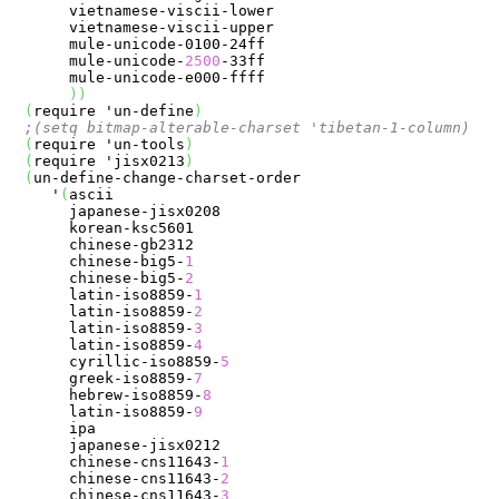
     vietnamese-viscii-lower

     vietnamese-viscii-upper

     mule-unicode-0100-24ff

     mule-unicode-
2500
-33ff

     mule-unicode-e000-ffff

)
)
(
require 'un-define
)
;(setq bitmap-alterable-charset 'tibetan-1-column)
(
require 'un-tools
)
(
require 'jisx0213
)
(
un-define-change-charset-order

   '
(
ascii

     japanese-jisx0208

     korean-ksc5601

     chinese-gb2312

     chinese-big5-
1
     chinese-big5-
2
     latin-iso8859-
1
     latin-iso8859-
2
     latin-iso8859-
3
     latin-iso8859-
4
     cyrillic-iso8859-
5
     greek-iso8859-
7
     hebrew-iso8859-
8
     latin-iso8859-
9
     ipa

     japanese-jisx0212

     chinese-cns11643-
1
     chinese-cns11643-
2
     chinese-cns11643-
3