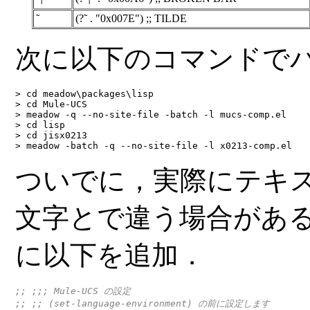
˜
(?˜ . "0x007E") ;; TILDE
次に以下のコマンドで
> cd meadow\packages\lisp
> cd Mule-UCS
> meadow -q --no-site-file -batch -l mucs-comp.el
> cd lisp
> cd jisx0213
> meadow -batch -q --no-site-file -l x0213-comp.el
ついでに，実際にテキ
文字とで違う場合があ
に以下を追加．
;; ;;; Mule-UCS の設定
;; ;; (set-language-environment) の前に設定します