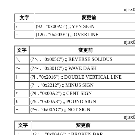
uji
文字
変更前
\
(92 . "0x00A5") ;; YEN SIGN
~
(126 . "0x203E") ;; OVERLINE
uji
文字
変更前
＼
(?＼ . "0x005C") ;; REVERSE SOLIDUS
〜
(?〜 . "0x301C") ;; WAVE DASH
‖
(?‖ . "0x2016") ;; DOUBLE VERTICAL LINE
−
(?− . "0x2212") ;; MINUS SIGN
¢
(?¢ . "0x00A2") ;; CENT SIGN
£
(?£ . "0x00A3") ;; POUND SIGN
¬
(?¬ . "0x00AC") ;; NOT SIGN
uji
文字
変更前
￤
(?￤ . "0x00A6") ;; BROKEN BAR