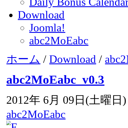
Daily Bonus Calend
Download
Joomla!
abc2MoEabc
ホーム
/
Download
/
abc
abc2MoEabc_v0.3
2012年 6月 09日(土曜日) 
abc2MoEabc