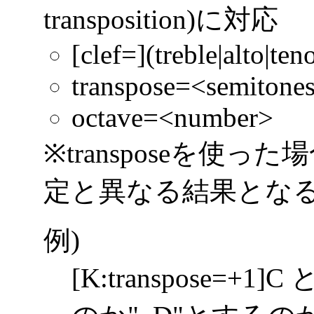
transposition)に対応
[clef=](treble|alto|ten
transpose=<semitone
octave=<number>
※transposeを使
定と異なる結果とな
例)
[K:transpose=