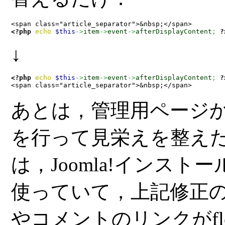
<?php
echo
$this
->
item
->
event
->
afterDisplayContent
;
?
↓
<?php
echo
$this
->
item
->
event
->
afterDisplayContent
;
?
<span class="article_separator">&nbsp;</span>
あとは，管理用ページか
を行って見栄えを整え
は，Joomla!インストール
使っていて，上記修正
やコメントのリンクがfl