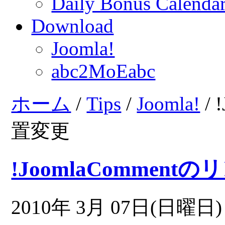
Daily Bonus Calend
Download
Joomla!
abc2MoEabc
ホーム
/
Tips
/
Joomla!
/
置変更
!JoomlaCommen
2010年 3月 07日(日曜日) 