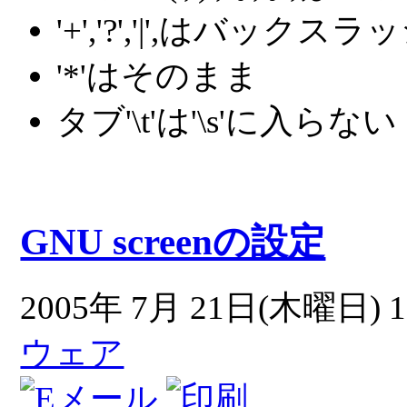
'+','?','|',はバック
'*'はそのまま
タブ'\t'は'\s'に入らない
GNU screenの設定
2005年 7月 21日(木曜日) 1
ウェア