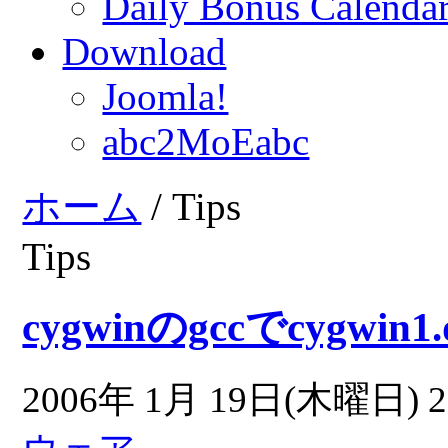
Daily Bonus Calend
Download
Joomla!
abc2MoEabc
ホーム
/ Tips
Tips
cygwinのgccでcygwi
2006年 1月 19日(木曜日) 2