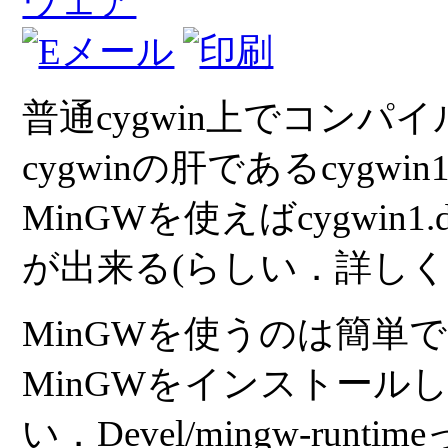
ウェア
普通cygwin上でコン
cygwinの肝であるcygw
MinGWを使えばcygwin
が出来る(らしい．詳し
MinGWを使うのは簡単で，cy
MinGWをインストール
い．Devel/mingw-run